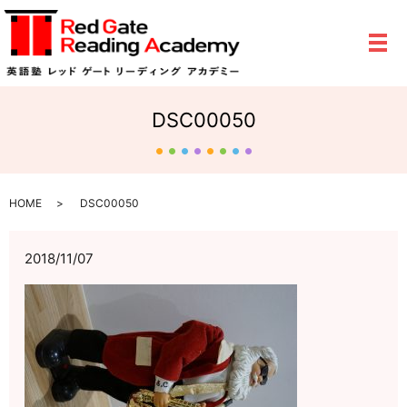
メ
DSC00050
HOME
DSC00050
2018/11/07