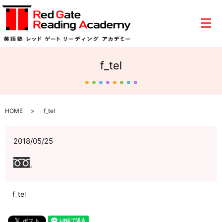
メ
f_tel
HOME
f_tel
2018/05/25
f_tel