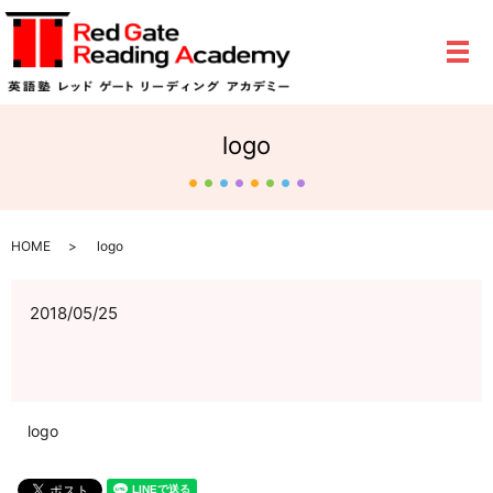
メ
logo
HOME
logo
2018/05/25
logo